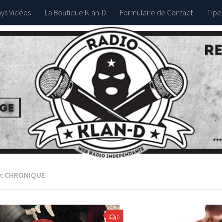
ys Vidéos
La Boutique Klan-D
Formulaire de Contact
Tipez
:
CHRONIQUE
0