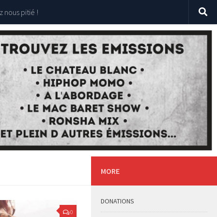
 nous pitié !
MORE
DONATIONS
0