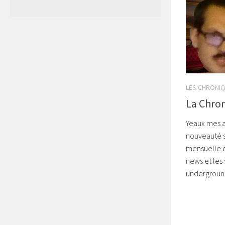
LES CHRONI
La Chro
Yeaux mes a
nouveauté s
mensuelle d
news et les 
underground 