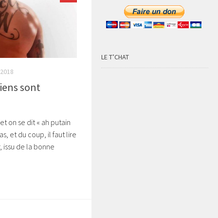
LE T’CHAT
2018
ciens sont
et on se dit « ah putain
as, et du coup, il faut lire
, issu de la bonne