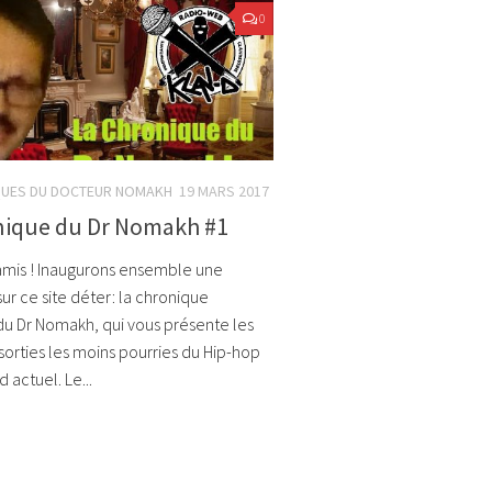
0
QUES DU DOCTEUR NOMAKH
19 MARS 2017
nique du Dr Nomakh #1
mis ! Inaugurons ensemble une
ur ce site déter: la chronique
u Dr Nomakh, qui vous présente les
sorties les moins pourries du Hip-hop
actuel. Le...