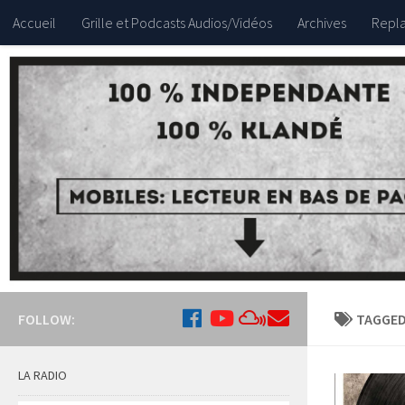
Accueil
Grille et Podcasts Audios/Vidéos
Archives
Repla
FOLLOW:
TAGGED
LA RADIO