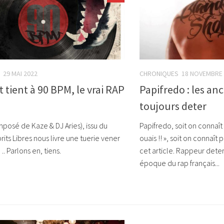
29 MAI 2022
CHRONIQUES
18 NOVEMBRE 
t tient à 90 BPM, le vrai RAP
Papifredo : les an
toujours deter
posé de Kaze & DJ Aries), issu du
Papifredo, soit on connaît 
prits Libres nous livre une tuerie vener
ouais !! », soit on connaît p
Parlons en, tiens.
cet article. Rappeur deter
époque du rap français...