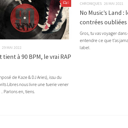
0
CHRONIQUES
26 MAI 2021
No Music’s Land : l
contrées oubliées
Gros, tu vas voyager dans 
entendre ce que t’as jam
label.
29 MAI 2022
t tient à 90 BPM, le vrai RAP
posé de Kaze & DJ Aries), issu du
prits Libres nous livre une tuerie vener
Parlons en, tiens.