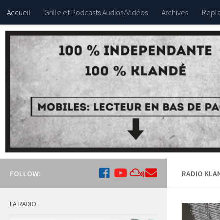
Accueil
Grille et Podcasts Audios/Vidéos
Archives
Repla
FOLLOW:
RADIO KLA
LA RADIO