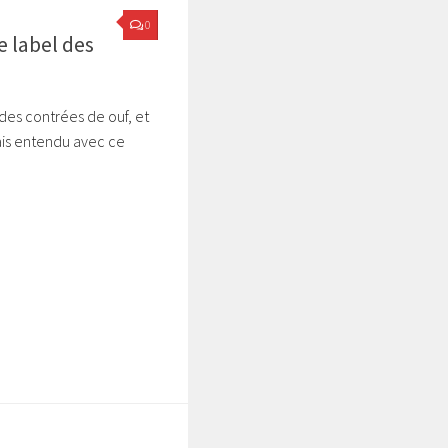
0
e label des
des contrées de ouf, et
ais entendu avec ce