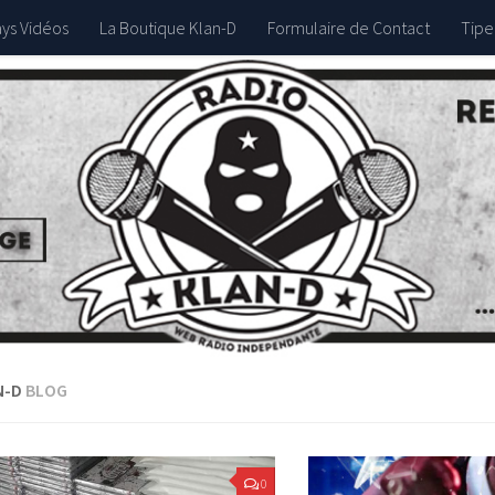
ys Vidéos
La Boutique Klan-D
Formulaire de Contact
Tipez
N-D
BLOG
0