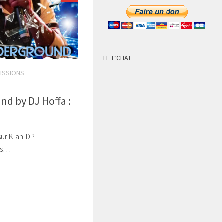
LE T’CHAT
ISSIONS
d by DJ Hoffa :
ur Klan-D ?
res…