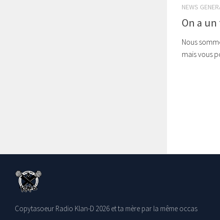
NEWS GENER
On a un t
Nous somme
mais vous p
Copytasoeur Radio Klan-D 2026 et ta mère par la même occas