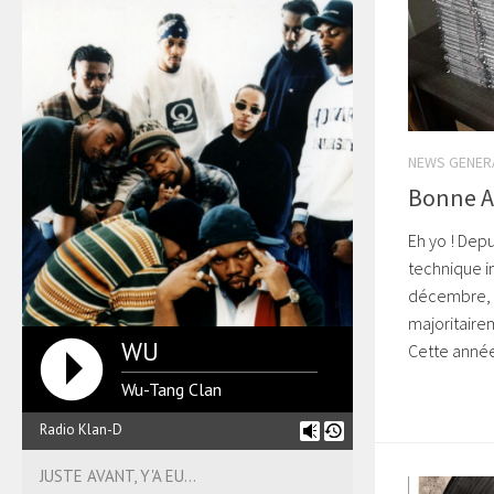
NEWS GENER
Bonne A
Eh yo ! Depu
technique 
décembre, i
majoritaire
WU
Cette année,
Wu-Tang Clan
Radio Klan-D
JUSTE AVANT, Y'A EU...