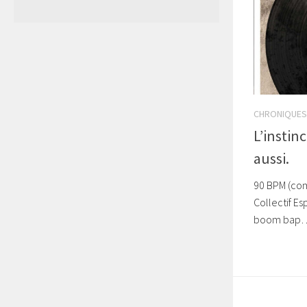
CHRONIQUES
L’instinc
aussi.
90 BPM (com
Collectif Es
boom bap…. 