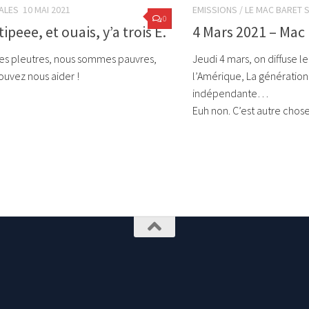
ALES
10 MAI 2021
EMISSIONS
/
LE MAC BARET
0
ipeee, et ouais, y’a trois E.
4 Mars 2021 – Mac
s pleutres, nous sommes pauvres,
Jeudi 4 mars, on diffuse l
ouvez nous aider !
l’Amérique, La génération
indépendante…
Euh non. C’est autre chose