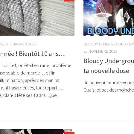
ALES
1 JANVIER 2026
BLOODY UNDERGROUND
/
EM
25 NOVEMBRE 2022
nnée ! Bientôt 10 ans…
Bloody Undergroun
is Juillet, on était en rade, problème
ta nouvelle dose
insondable de merde… et fin
llumination, après des manips
Un nouveau rendez-vous s
ment hasardeuses, tout repart….
Ouais, et pas des moind
 Klan-D fête ses 10 ans ! Que...