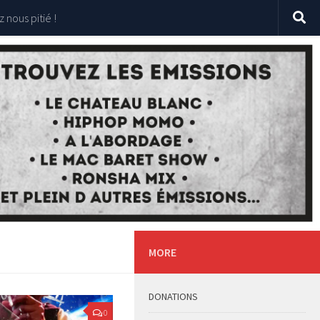
 nous pitié !
MORE
DONATIONS
0