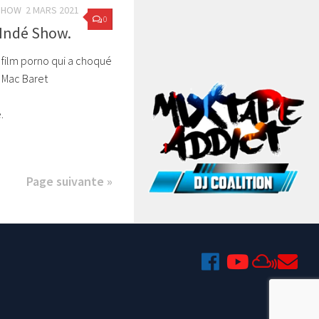
 SHOW
2 MARS 2021
0
 Indé Show.
e film porno qui a choqué
 Mac Baret
.
Page suivante »