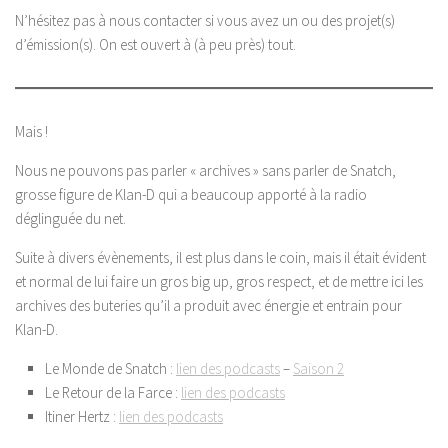
N’hésitez pas à nous contacter si vous avez un ou des projet(s)
d’émission(s). On est ouvert à (à peu près) tout.
Mais !
Nous ne pouvons pas parler « archives » sans parler de Snatch,
grosse figure de Klan-D qui a beaucoup apporté à la radio
déglinguée du net.
Suite à divers évènements, il est plus dans le coin, mais il était évident
et normal de lui faire un gros big up, gros respect, et de mettre ici les
archives des buteries qu’il a produit avec énergie et entrain pour
Klan-D.
Le Monde de Snatch :
lien des podcasts
–
Saison 2
Le Retour de la Farce :
lien des podcasts
Itiner Hertz :
lien des podcasts