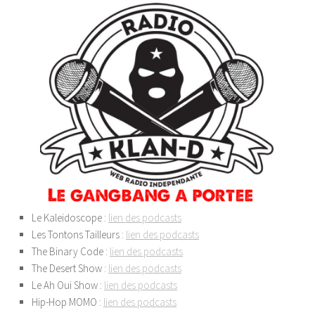
Le Kaleidoscope :
lien des podcasts
Les Tontons Tailleurs :
lien des podcasts
The Binary Code :
lien des podcasts
The Desert Show :
lien des podcasts
Le Ah Oui Show :
lien des podcasts
Hip-Hop MOMO :
lien des podcasts