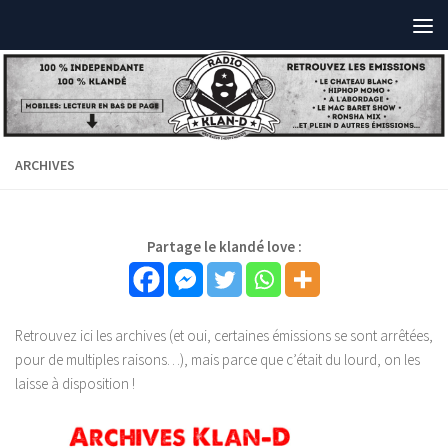
ARCHIVES
Partage le klandé love :
Retrouvez ici les archives (et oui, certaines émissions se sont arrêtées,
pour de multiples raisons…), mais parce que c’était du lourd, on les
laisse à disposition !