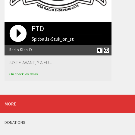
FTD
Spitballs-Stuk_on_st
Radio Klan-D
JUSTE AVANT, Y'A EU...
On check les datas...
MORE
DONATIONS