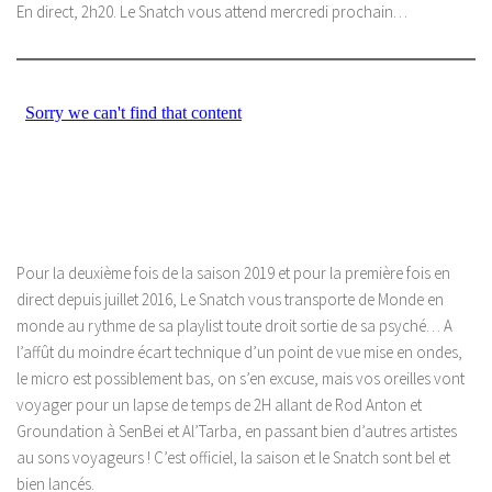
En direct, 2h20. Le Snatch vous attend mercredi prochain…
Pour la deuxième fois de la saison 2019 et pour la première fois en
direct depuis juillet 2016, Le Snatch vous transporte de Monde en
monde au rythme de sa playlist toute droit sortie de sa psyché… A
l’affût du moindre écart technique d’un point de vue mise en ondes,
le micro est possiblement bas, on s’en excuse, mais vos oreilles vont
voyager pour un lapse de temps de 2H allant de Rod Anton et
Groundation à SenBei et Al’Tarba, en passant bien d’autres artistes
au sons voyageurs ! C’est officiel, la saison et le Snatch sont bel et
bien lancés.