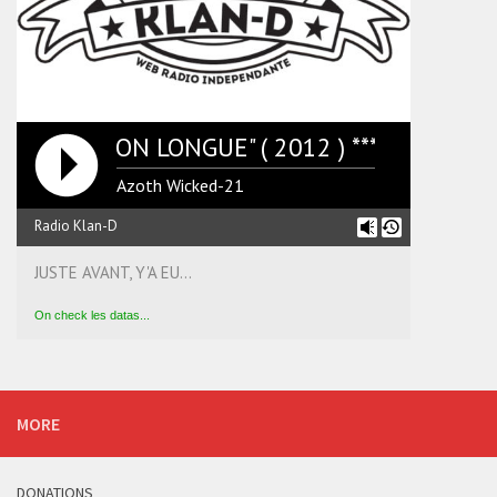
12 "VERSION LONGUE" ( 2012 ) **** CSP2012 "
Azoth Wicked-21
Radio Klan-D
JUSTE AVANT, Y'A EU...
On check les datas...
MORE
DONATIONS