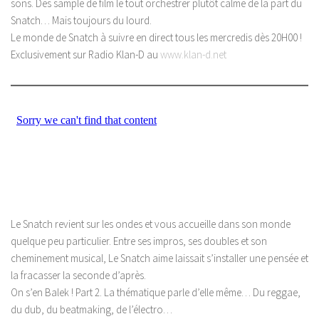
sons. Des sample de film le tout orchestrer plutôt calme de la part du
Snatch… Mais toujours du lourd.
Le monde de Snatch à suivre en direct tous les mercredis dès 20H00 !
Exclusivement sur Radio Klan-D au
www.klan-d.net
Le Snatch revient sur les ondes et vous accueille dans son monde
quelque peu particulier. Entre ses impros, ses doubles et son
cheminement musical, Le Snatch aime laissait s’installer une pensée et
la fracasser la seconde d’après.
On s’en Balek ! Part 2. La thématique parle d’elle même… Du reggae,
du dub, du beatmaking, de l’électro…