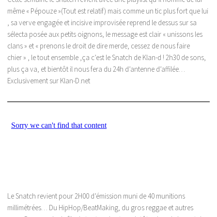
même « Pépouze »(Tout est relatif) mais comme un tic plus fort que lui
, sa verve engagée et incisive improvisée reprend le dessus sur sa
sélecta posée aux petits oignons, le message est clair « unissons les
clans » et « prenons le droit de dire merde, cessez de nous faire
chier » , le tout ensemble ,ça c’est le Snatch de Klan-d ! 2h30 de sons,
plus ça va, et bientôt il nous fera du 24h d’antenne d’affilée…
Exclusivement sur Klan-D.net
Le Snatch revient pour 2H00 d’émission muni de 40 munitions
millimétrées… Du HipHop/BeatMaking, du gros reggae et autres