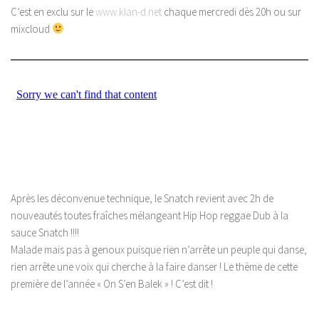
C’est en exclu sur le
www.klan-d.net
chaque mercredi dès 20h ou sur
mixcloud
Après les déconvenue technique, le Snatch revient avec 2h de
nouveautés toutes fraîches mélangeant Hip Hop reggae Dub à la
sauce Snatch !!!!
Malade mais pas à genoux puisque rien n’arrête un peuple qui danse,
rien arrête une voix qui cherche à la faire danser ! Le thème de cette
première de l’année « On S’en Balek » ! C’est dit !