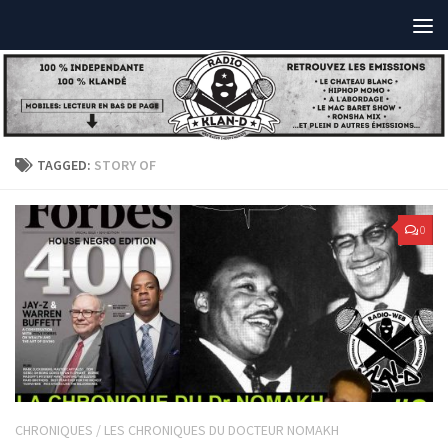
TAGGED:
STORY OF
0
CHRONIQUES
/
LES CHRONIQUES DU DOCTEUR NOMAKH