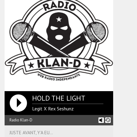
HOLD THE LIGHT
Legit X Rex Seshunz
Radio Klan-D
JUSTE AVANT, Y'A EU...