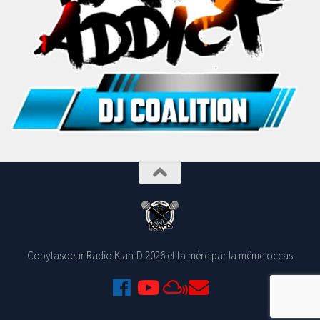
Copytasoeur Radio Klan-D 2026 et ta mère par la même occas